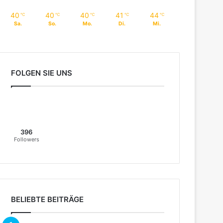
40
40
40
41
44
℃
℃
℃
℃
℃
Sa.
So.
Mo.
Di.
Mi.
FOLGEN SIE UNS
396
Followers
BELIEBTE BEITRÄGE