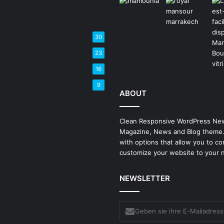
30
23
16
9
ABOUT
Clean Responsive WordPress Ne
Magazine, News and Blog theme
with options that allow you to co
customize your website to your 
NEWSLETTER
Geben
sie