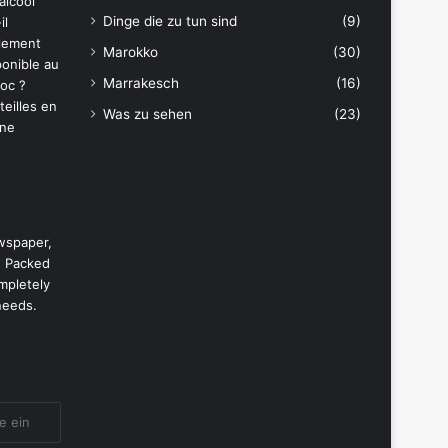
Dinge die zu tun sind
(9)
Marokko
(30)
Marrakesch
(16)
Was zu sehen
(23)
wspaper,
. Packed
mpletely
needs.