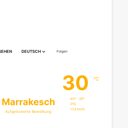
Sidebar
Suchen nach
SEHEN
DEUTSCH
Folgen
30
℃
Marrakesch
40º - 30º
31%
1.53 km/h
Aufgelockerte Bewölkung