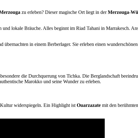
 Merzouga
zu erleben? Dieser magische Ort liegt in der
Merzouga-Wü
en und lokale Bräuche. Alles beginnt im Riad Tahani in Marrakesch. A
d übernachten in einem Berberlager. Sie erleben einen wunderschöne
nsbesondere die Durchquerung von Tichka. Die Berglandschaft beeindruck
as authentische Marokko und seine Wunder zu erleben.
ultur widerspiegeln. Ein Highlight ist
Ouarzazate
mit den berühmten 