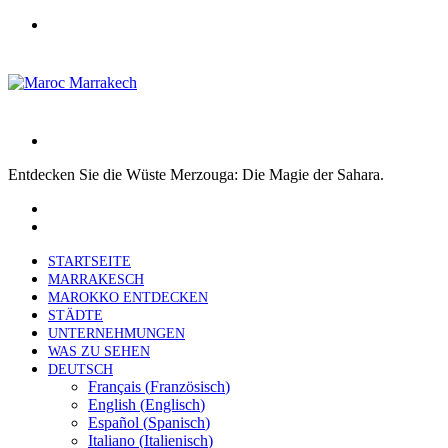
Menü
Suchen
nach
Entdecken Sie die Wüste Merzouga: Die Magie der Sahara.
Facebook
X
LinkedIn
Tumblr
Pinterest
Reddit
VKontakte
Odnoklassniki
Pocket
Skype
Messenger
Messenger
Teile
Drucken
Previous
per
post
Next
E-
post
Mail
STARTSEITE
MARRAKESCH
MAROKKO ENTDECKEN
STÄDTE
UNTERNEHMUNGEN
WAS ZU SEHEN
DEUTSCH
Français
(
Französisch
)
English
(
Englisch
)
Español
(
Spanisch
)
Italiano
(
Italienisch
)