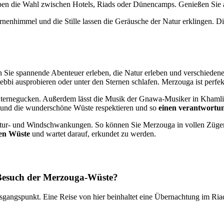
haben die Wahl zwischen Hotels, Riads oder Dünencamps. Genießen Si
enhimmel und die Stille lassen die Geräusche der Natur erklingen. Die M
n Sie spannende Abenteuer erleben, die Natur erleben und verschieden
 ausprobieren oder unter den Sternen schlafen. Merzouga ist perfekt 
Sternegucken. Außerdem lässt die Musik der Gnawa-Musiker in Khamlia
he und die wunderschöne Wüste respektieren und so
einen verantwortu
ratur- und Windschwankungen. So können Sie Merzouga in vollen Zügen
en Wüste
und wartet darauf, erkundet zu werden.
n Besuch der Merzouga-Wüste?
sgangspunkt. Eine Reise von hier beinhaltet eine Übernachtung im Ria