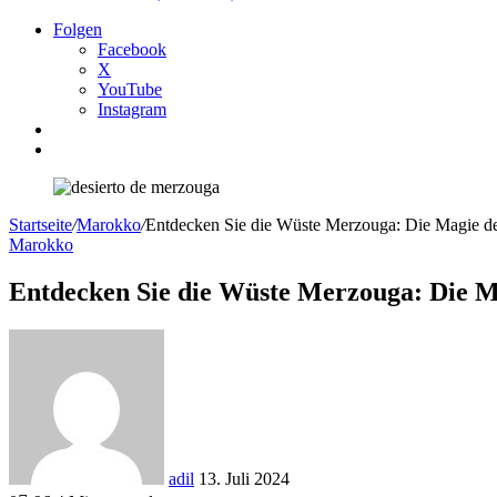
Folgen
Facebook
X
YouTube
Instagram
Sidebar
Suchen
nach
Startseite
/
Marokko
/
Entdecken Sie die Wüste Merzouga: Die Magie de
Marokko
Entdecken Sie die Wüste Merzouga: Die M
Sende
uns
eine
E-
Mail
adil
13. Juli 2024