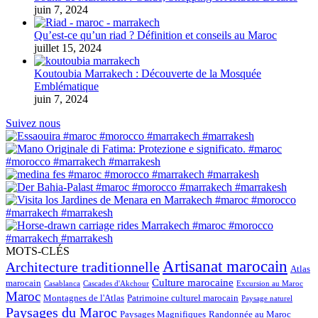
juin 7, 2024
Qu’est-ce qu’un riad ? Définition et conseils au Maroc
juillet 15, 2024
Koutoubia Marrakech : Découverte de la Mosquée
Emblématique
juin 7, 2024
Suivez nous
MOTS-CLÉS
Artisanat marocain
Architecture traditionnelle
Atlas
Culture marocaine
marocain
Casablanca
Cascades d'Akchour
Excursion au Maroc
Maroc
Montagnes de l'Atlas
Patrimoine culturel marocain
Paysage naturel
Paysages du Maroc
Paysages Magnifiques
Randonnée au Maroc