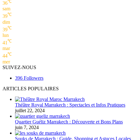
℃
36
sam
℃
39
dim
℃
39
lun
℃
41
mar
℃
44
mer
SUIVEZ-NOUS
396
Followers
ARTICLES POPULAIRES
Théâtre Royal Marrakech : Spectacles et Infos Pratiques
juillet 22, 2024
Quartier Guéliz Marrakech : Découverte et Bons Plans
juin 7, 2024
Souks de Marrakech : Guide, Shopping et Astuces Locales