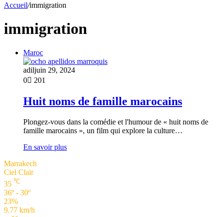
Accueil
/
immigration
immigration
Maroc
adil
juin 29, 2024
0
201
Huit noms de famille marocains
Plongez-vous dans la comédie et l'humour de « huit noms de
famille marocains », un film qui explore la culture…
En savoir plus
Marrakech
Ciel Clair
℃
35
36º - 30º
23%
9.77 km/h